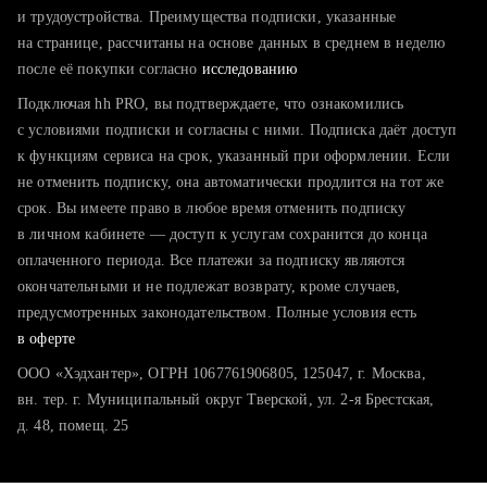
тратите много времени на поиск и вручную поднимаете
и трудоустройства. Преимущества подписки, указанные
резюме
на странице, рассчитаны на основе данных в среднем в неделю
после её покупки согласно
хотите сравнить себя с конкурентами и оценить шансы
исследованию
Подключая hh PRO, вы подтверждаете, что ознакомились
с условиями подписки и согласны с ними. Подписка даёт доступ
к функциям сервиса на срок, указанный при оформлении. Если
не отменить подписку, она автоматически продлится на тот же
срок. Вы имеете право в любое время отменить подписку
в личном кабинете — доступ к услугам сохранится до конца
оплаченного периода. Все платежи за подписку являются
окончательными и не подлежат возврату, кроме случаев,
предусмотренных законодательством. Полные условия есть
в оферте
ООО «Хэдхантер», ОГРН 1067761906805, 125047, г. Москва,
вн. тер. г. Муниципальный округ Тверской, ул. 2-я Брестская,
д. 48, помещ. 25