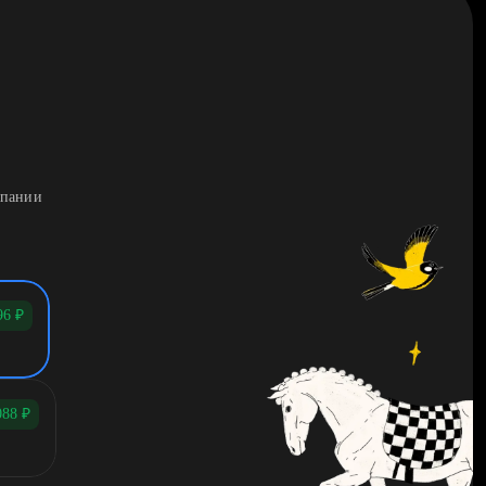
мпании
96
₽
088
₽