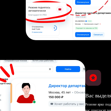
Вас выделя
Резюме ярко под
вас пригласят р