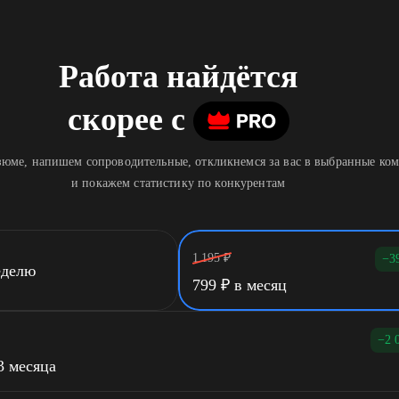
Работа найдётся
скорее
c
юме, напишем сопроводительные, откликнемся за вас в выбранные ко
и покажем статистику по конкурентам
1 195
₽
−3
еделю
799
₽
в месяц
−2 
3 месяца