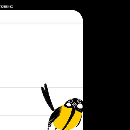
ткликах