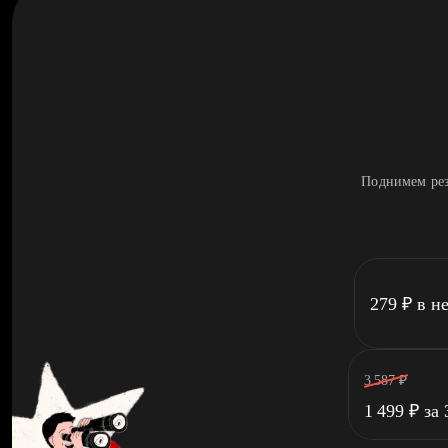
Поднимем рез
279
₽
в н
3 587
₽
1 499
₽
за 