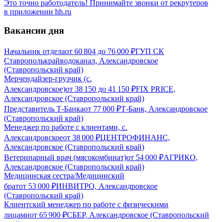
Это точно работодатель! Принимайте звонки от рекрутеров
в приложении hh.ru
Вакансии дня
Начальник отдела
от
60 804
до
76 000
₽
ГУП СК
Ставрополькрайводоканал, Александровское
(Ставропольский край)
Мерчендайзер-грузчик (с.
Александровское)
от
38 150
до
41 150
₽
FIX PRICE,
Александровское (Ставропольский край)
Представитель Т-Банка
от
77 000
₽
Т-Банк, Александровское
(Ставропольский край)
Менеджер по работе с клиентами, с.
Александровское
от
38 000
₽
ЦЕНТРОФИНАНС,
Александровское (Ставропольский край)
Ветеринарный врач (мясокомбинат)
от
54 000
₽
АГРИКО,
Александровское (Ставропольский край)
Медицинская сестра/Медицинский
брат
от
53 000
₽
ИНВИТРО, Александровское
(Ставропольский край)
Клиентский менеджер по работе с физическими
лицами
от
65 900
₽
СБЕР, Александровское (Ставропольский