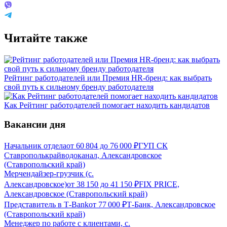
Читайте также
Рейтинг работодателей или Премия HR-бренд: как выбрать
свой путь к сильному бренду работодателя
Как Рейтинг работодателей помогает находить кандидатов
Вакансии дня
Начальник отдела
от
60 804
до
76 000
₽
ГУП СК
Ставрополькрайводоканал, Александровское
(Ставропольский край)
Мерчендайзер-грузчик (с.
Александровское)
от
38 150
до
41 150
₽
FIX PRICE,
Александровское (Ставропольский край)
Представитель в Т-Bank
от
77 000
₽
Т-Банк, Александровское
(Ставропольский край)
Менеджер по работе с клиентами, с.