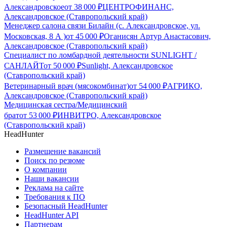
Александровское
от
38 000
₽
ЦЕНТРОФИНАНС,
Александровское (Ставропольский край)
Менеджер салона связи Билайн (с. Александровское, ул.
Московская, 8 А )
от
45 000
₽
Оганисян Артур Анастасович,
Александровское (Ставропольский край)
Специалист по ломбардной деятельности SUNLIGHT /
САНЛАЙТ
от
50 000
₽
Sunlight, Александровское
(Ставропольский край)
Ветеринарный врач (мясокомбинат)
от
54 000
₽
АГРИКО,
Александровское (Ставропольский край)
Медицинская сестра/Медицинский
брат
от
53 000
₽
ИНВИТРО, Александровское
(Ставропольский край)
HeadHunter
Размещение вакансий
Поиск по резюме
О компании
Наши вакансии
Реклама на сайте
Требования к ПО
Безопасный HeadHunter
HeadHunter API
Партнерам