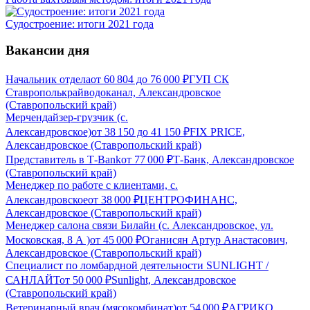
Судостроение: итоги 2021 года
Вакансии дня
Начальник отдела
от
60 804
до
76 000
₽
ГУП СК
Ставрополькрайводоканал, Александровское
(Ставропольский край)
Мерчендайзер-грузчик (с.
Александровское)
от
38 150
до
41 150
₽
FIX PRICE,
Александровское (Ставропольский край)
Представитель в Т-Bank
от
77 000
₽
Т-Банк, Александровское
(Ставропольский край)
Менеджер по работе с клиентами, с.
Александровское
от
38 000
₽
ЦЕНТРОФИНАНС,
Александровское (Ставропольский край)
Менеджер салона связи Билайн (с. Александровское, ул.
Московская, 8 А )
от
45 000
₽
Оганисян Артур Анастасович,
Александровское (Ставропольский край)
Специалист по ломбардной деятельности SUNLIGHT /
САНЛАЙТ
от
50 000
₽
Sunlight, Александровское
(Ставропольский край)
Ветеринарный врач (мясокомбинат)
от
54 000
₽
АГРИКО,