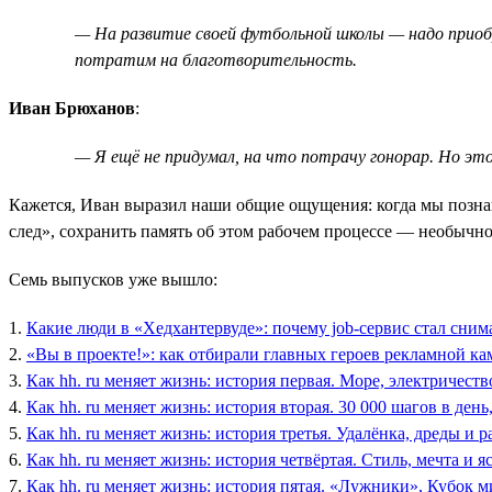
— На развитие своей футбольной школы — надо приоб
потратим на благотворительность.
Иван Брюханов
:
— Я ещё не придумал, на что потрачу гонорар. Но эт
Кажется, Иван выразил наши общие ощущения: когда мы познако
след», сохранить память об этом рабочем процессе — необыч
Семь выпусков уже вышло:
1.
Какие люди в «Хедхантервуде»: почему job-сервис стал сним
2.
«Вы в проекте!»: как отбирали главных героев рекламной ка
3.
Как hh. ru меняет жизнь: история первая. Море, электричеств
4.
Как hh. ru меняет жизнь: история вторая. 30 000 шагов в ден
5.
Как hh. ru меняет жизнь: история третья. Удалёнка, дреды и р
6.
Как hh. ru меняет жизнь: история четвёртая. Стиль, мечта и я
7.
Как hh. ru меняет жизнь: история пятая. «Лужники», Кубок 