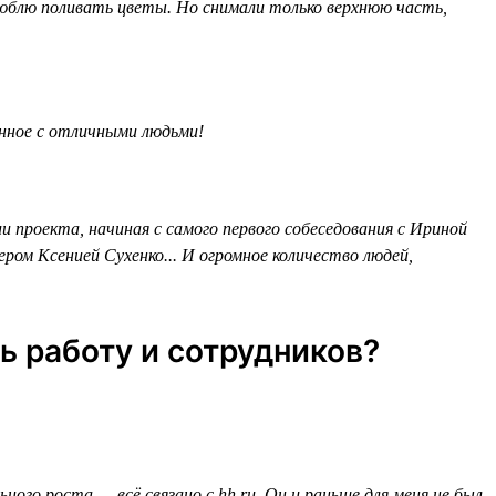
 люблю поливать цветы. Но снимали только верхнюю часть,
ённое с отличными людьми!
 проекта, начиная с самого первого собеседования с Ириной
ром Ксенией Сухенко... И огромное количество людей,
ь работу и сотрудников?
ого роста — всё связано с hh.ru. Он и раньше для меня не был