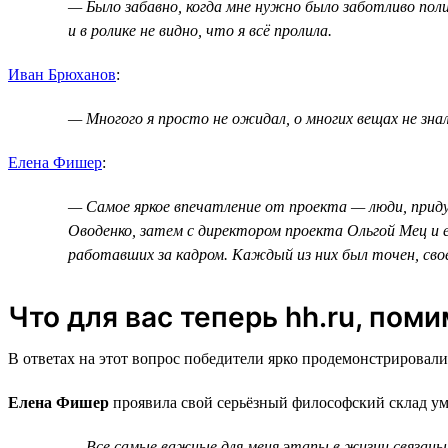
— Было забавно, когда мне нужно было заботливо поли
и в ролике не видно, что я всё пролила.
Иван Брюханов
:
— Многого я просто не ожидал, о многих вещах не зна
Елена Фишер
:
— Самое яркое впечатление от проекта — люди, придум
Оводенко, затем с директором проекта Ольгой Мец и е
работавших за кадром. Каждый из них был точен, сво
Что для вас теперь hh.ru, пом
В ответах на этот вопрос победители ярко продемонстрировали
Елена Фишер
проявила свой серьёзный философский склад ум
— Все самые важные для меня этапы в жизни связаны с