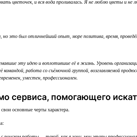
вать цветочек, и вся вода проливалась. Я не люблю цветы и не
л, но это был отличнейший опыт, море позитива, время, провед
авшие эту идею и воплотившие её в жизнь. Уровень организации
ё командой, работа со съёмочной группой, возглавляемой продюсе
евременен, уместен, профессионален.
имо сервиса, помогающего искат
 свои основные черты характера.
а:
 поиском работы — такой, как я хочу, мои этапы профессиональн