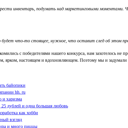
рести инвентарь, подумать над маркетинговыми моментами. Ча
о будет что-то стоящее, нужное, что оставит след об этом пр
мились с победителями нашего конкурса, нам захотелось не про
ном, ярком, настоящем и вдохновляющем. Поэтому мы и задумал
ать байопики
мпании hh. ru
о и харизма
ь, 25 дублей и одна большая любовь
азработка как хобби
сный взгляд
мира и много пиццы