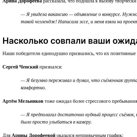
Арина Дорофеева
рассказала, что подошла к вызову творчески
— Я увидела вакансию — объявление о конкурсе. Нужно 
такой челлендж! Написала эссе, и меня взяли на проек
Насколько совпали ваши ожида
Наши победители единодушно признались, что их позитивные э
Сергей Ченский
признался:
— Я безумно переживал и думал, что съёмочная группа
комфортно.
Артём Мельников
тоже ожидал более стрессового пребывания
— Я предполагал достаточно нудный процесс съёмок, но
было просто улыбаться в камеру.
Для
Арины Дорофеевой
оказался непривычным график: