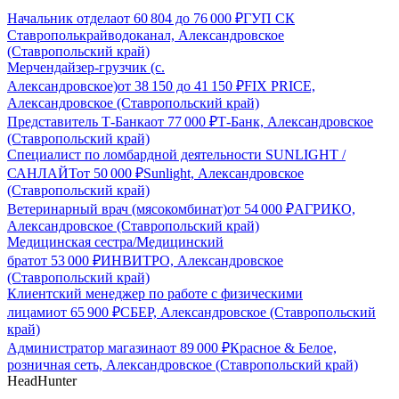
Начальник отдела
от
60 804
до
76 000
₽
ГУП СК
Ставрополькрайводоканал, Александровское
(Ставропольский край)
Мерчендайзер-грузчик (с.
Александровское)
от
38 150
до
41 150
₽
FIX PRICE,
Александровское (Ставропольский край)
Представитель Т-Банка
от
77 000
₽
Т-Банк, Александровское
(Ставропольский край)
Специалист по ломбардной деятельности SUNLIGHT /
САНЛАЙТ
от
50 000
₽
Sunlight, Александровское
(Ставропольский край)
Ветеринарный врач (мясокомбинат)
от
54 000
₽
АГРИКО,
Александровское (Ставропольский край)
Медицинская сестра/Медицинский
брат
от
53 000
₽
ИНВИТРО, Александровское
(Ставропольский край)
Клиентский менеджер по работе с физическими
лицами
от
65 900
₽
СБЕР, Александровское (Ставропольский
край)
Администратор магазина
от
89 000
₽
Красное & Белое,
розничная сеть, Александровское (Ставропольский край)
HeadHunter