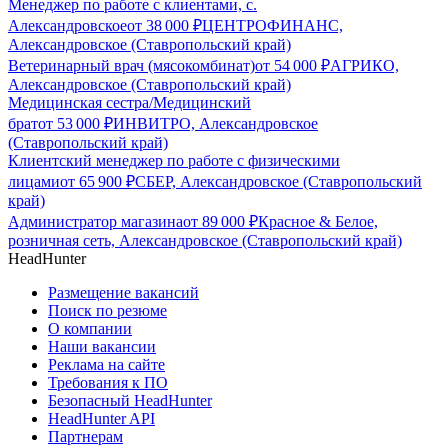
Менеджер по работе с клиентами, с.
Александровское
от
38 000
₽
ЦЕНТРОФИНАНС,
Александровское (Ставропольский край)
Ветеринарный врач (мясокомбинат)
от
54 000
₽
АГРИКО,
Александровское (Ставропольский край)
Медицинская сестра/Медицинский
брат
от
53 000
₽
ИНВИТРО, Александровское
(Ставропольский край)
Клиентский менеджер по работе с физическими
лицами
от
65 900
₽
СБЕР, Александровское (Ставропольский
край)
Администратор магазина
от
89 000
₽
Красное & Белое,
розничная сеть, Александровское (Ставропольский край)
HeadHunter
Размещение вакансий
Поиск по резюме
О компании
Наши вакансии
Реклама на сайте
Требования к ПО
Безопасный HeadHunter
HeadHunter API
Партнерам