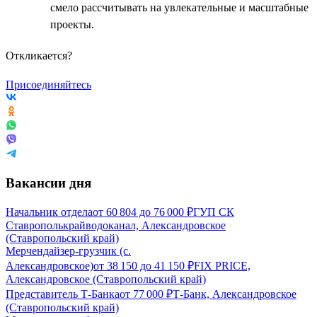
смело рассчитывать на увлекательные и масштабные
проекты.
Откликается?
Присоединяйтесь
Вакансии дня
Начальник отдела
от
60 804
до
76 000
₽
ГУП СК
Ставрополькрайводоканал, Александровское
(Ставропольский край)
Мерчендайзер-грузчик (с.
Александровское)
от
38 150
до
41 150
₽
FIX PRICE,
Александровское (Ставропольский край)
Представитель Т-Банка
от
77 000
₽
Т-Банк, Александровское
(Ставропольский край)