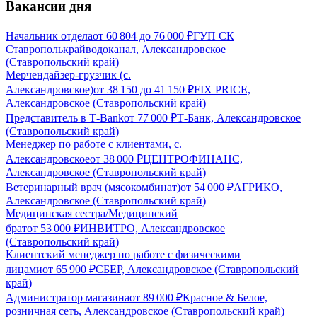
Вакансии дня
Начальник отдела
от
60 804
до
76 000
₽
ГУП СК
Ставрополькрайводоканал, Александровское
(Ставропольский край)
Мерчендайзер-грузчик (с.
Александровское)
от
38 150
до
41 150
₽
FIX PRICE,
Александровское (Ставропольский край)
Представитель в Т-Bank
от
77 000
₽
Т-Банк, Александровское
(Ставропольский край)
Менеджер по работе с клиентами, с.
Александровское
от
38 000
₽
ЦЕНТРОФИНАНС,
Александровское (Ставропольский край)
Ветеринарный врач (мясокомбинат)
от
54 000
₽
АГРИКО,
Александровское (Ставропольский край)
Медицинская сестра/Медицинский
брат
от
53 000
₽
ИНВИТРО, Александровское
(Ставропольский край)
Клиентский менеджер по работе с физическими
лицами
от
65 900
₽
СБЕР, Александровское (Ставропольский
край)
Администратор магазина
от
89 000
₽
Красное & Белое,
розничная сеть, Александровское (Ставропольский край)