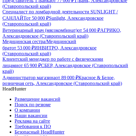
Представитель Т-Банка
от
77 000
₽
Т-Банк, Александровское
(Ставропольский край)
Специалист по ломбардной деятельности SUNLIGHT /
САНЛАЙТ
от
50 000
₽
Sunlight, Александровское
(Ставропольский край)
Ветеринарный врач (мясокомбинат)
от
54 000
₽
АГРИКО,
Александровское (Ставропольский край)
Медицинская сестра/Медицинский
брат
от
53 000
₽
ИНВИТРО, Александровское
(Ставропольский край)
Клиентский менеджер по работе с физическими
лицами
от
65 900
₽
СБЕР, Александровское (Ставропольский
край)
Администратор магазина
от
89 000
₽
Красное & Белое,
розничная сеть, Александровское (Ставропольский край)
HeadHunter
Размещение вакансий
Поиск по резюме
О компании
Наши вакансии
Реклама на сайте
Требования к ПО
Безопасный HeadHunter