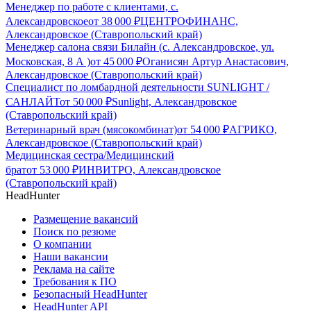
Менеджер по работе с клиентами, с.
Александровское
от
38 000
₽
ЦЕНТРОФИНАНС,
Александровское (Ставропольский край)
Менеджер салона связи Билайн (с. Александровское, ул.
Московская, 8 А )
от
45 000
₽
Оганисян Артур Анастасович,
Александровское (Ставропольский край)
Специалист по ломбардной деятельности SUNLIGHT /
САНЛАЙТ
от
50 000
₽
Sunlight, Александровское
(Ставропольский край)
Ветеринарный врач (мясокомбинат)
от
54 000
₽
АГРИКО,
Александровское (Ставропольский край)
Медицинская сестра/Медицинский
брат
от
53 000
₽
ИНВИТРО, Александровское
(Ставропольский край)
HeadHunter
Размещение вакансий
Поиск по резюме
О компании
Наши вакансии
Реклама на сайте
Требования к ПО
Безопасный HeadHunter
HeadHunter API