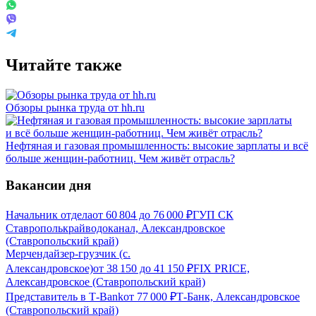
Читайте также
Обзоры рынка труда от hh.ru
Нефтяная и газовая промышленность: высокие зарплаты и всё
больше женщин-работниц. Чем живёт отрасль?
Вакансии дня
Начальник отдела
от
60 804
до
76 000
₽
ГУП СК
Ставрополькрайводоканал, Александровское
(Ставропольский край)
Мерчендайзер-грузчик (с.
Александровское)
от
38 150
до
41 150
₽
FIX PRICE,
Александровское (Ставропольский край)
Представитель в Т-Bank
от
77 000
₽
Т-Банк, Александровское
(Ставропольский край)