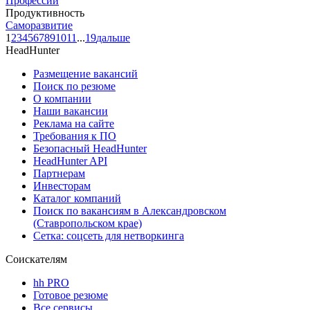
Профессии
Продуктивность
Саморазвитие
1
2
3
4
5
6
7
8
9
10
11
...
19
дальше
HeadHunter
Размещение вакансий
Поиск по резюме
О компании
Наши вакансии
Реклама на сайте
Требования к ПО
Безопасный HeadHunter
HeadHunter API
Партнерам
Инвесторам
Каталог компаний
Поиск по вакансиям в Александровском
(Ставропольском крае)
Сетка: соцсеть для нетворкинга
Соискателям
hh PRO
Готовое резюме
Все сервисы