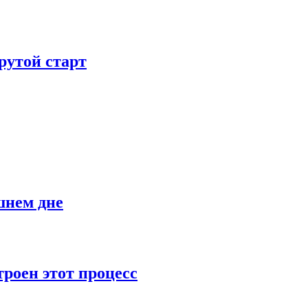
рутой старт
шнем дне
роен этот процесс