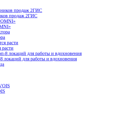
ников продаж 2ГИС
OMNI»
ора
 расти
-8 локаций для работы и вдохновения
OIS