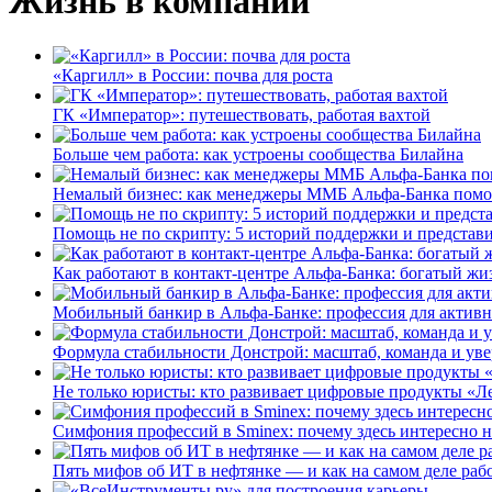
Жизнь в компании
«Каргилл» в России: почва для роста
ГК «Император»: путешествовать, работая вахтой
Больше чем работа: как устроены сообщества Билайна
Немалый бизнес: как менеджеры ММБ Альфа-Банка помо
Помощь не по скрипту: 5 историй поддержки и представ
Как работают в контакт-центре Альфа-Банка: богатый жи
Мобильный банкир в Альфа-Банке: профессия для актив
Формула стабильности Донстрой: масштаб, команда и уве
Не только юристы: кто развивает цифровые продукты «Ле
Симфония профессий в Sminex: почему здесь интересно н
Пять мифов об ИТ в нефтянке — и как на самом деле работ