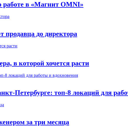
 о работе в «Магнит OMNI»
т продавца до директора
а, в которой хочется расти
нкт-Петербурге: топ-8 локаций для раб
енером за три месяца