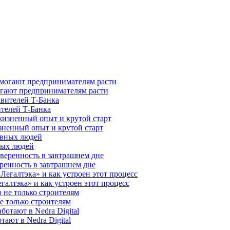
гают предпринимателям расти
ителей Т-Банка
зненный опыт и крутой старт
ных людей
ренность в завтрашнем дне
галтэка» и как устроен этот процесс
е только строителям
ают в Nedra Digital