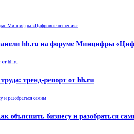
 панели hh.ru на форуме Минцифры «Ци
труда: тренд-репорт от hh.ru
Как объяснить бизнесу и разобраться са