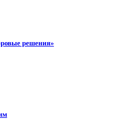
фровые решения»
мим