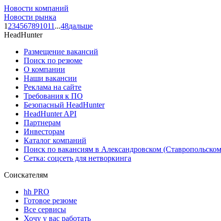
Новости компаний
Новости рынка
1
2
3
4
5
6
7
8
9
10
11
...
48
дальше
HeadHunter
Размещение вакансий
Поиск по резюме
О компании
Наши вакансии
Реклама на сайте
Требования к ПО
Безопасный HeadHunter
HeadHunter API
Партнерам
Инвесторам
Каталог компаний
Поиск по вакансиям в Александровском (Ставропольском
Сетка: соцсеть для нетворкинга
Соискателям
hh PRO
Готовое резюме
Все сервисы
Хочу у вас работать