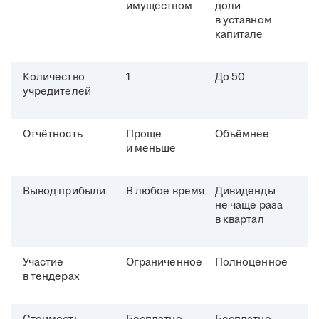
имуществом
доли
в уставном
капитале
Количество
1
До 50
учредителей
Отчётность
Проще
Объёмнее
и меньше
Вывод прибыли
В любое время
Дивиденды
не чаще раза
в квартал
Участие
Ограниченное
Полноценное
в тендерах