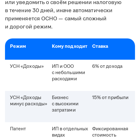
или уведомить о своём решении налоговую
в течение 30 дней, иначе автоматически
применяется ОСНО — самый сложный
и дорогой режим.
Режим
Кому подходит
Ставка
УСН «Доходы»
ИП и ООО
6% от дохода
с небольшими
расходами
УСН «Доходы
Бизнес
15% от прибыли
минус расходы»
с высокими
затратами
Патент
ИП в отдельных
Фиксированная
видах
стоимость