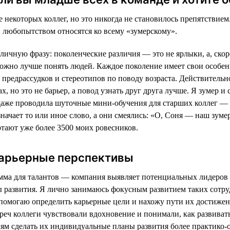
 некоторых коллег, но это никогда не становилось препятствием
 любопытством относятся ко всему «зумерскому».
личную фразу: поколенческие различия — это не ярлыки, а, скор
 можно лучше понять людей. Каждое поколение имеет свои особен
 предрассудков и стереотипов по поводу возраста. Действительн
х, но это не барьер, а повод узнать друг друга лучше. Я зумер и 
 даже проводила шуточные мини-обучения для старших коллег —
означает то или иное слово, а они смеялись: «О, Соня — наш зумер
тают уже более 3500 моих ровесников.
арьерные перспективы
мма для талантов — компания выявляет потенциальных лидеров 
 развития. Я лично занимаюсь фокусным развитием таких сотру
 помогаю определить карьерные цели и нахожу пути их достижен
реч коллеги чувствовали вдохновение и понимали, как развивать
лям сделать их индивидуальные планы развития более практико