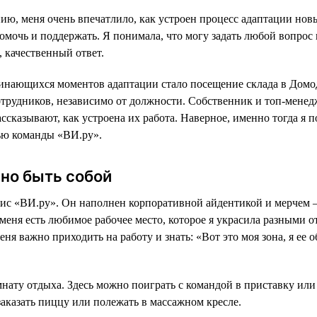
ию, меня очень впечатлило, как устроен процесс адаптации нов
омочь и поддержать. Я понимала, что могу задать любой вопрос
 качественный ответ.
инающихся моментов адаптации стало посещение склада в Домо
сотрудников, независимо от должности. Собственник и топ-мене
ссказывают, как устроена их работа. Наверное, именно тогда я п
ью команды «ВИ.ру».
но быть собой
ис «ВИ.ру». Он наполнен корпоративной айдентикой и мерчем —
 меня есть любимое рабочее место, которое я украсила разными 
ня важно приходить на работу и знать: «Вот это моя зона, я ее о
ату отдыха. Здесь можно поиграть с командой в приставку или 
заказать пиццу или полежать в массажном кресле.