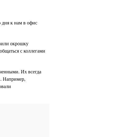
 дня к нам в офис
овили окрошку
ообщаться с коллегами
ченными. Их всегда
н. Например,
овали