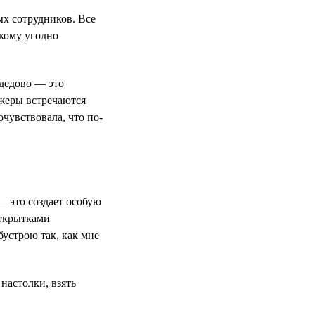
ых сотрудников. Все
 кому угодно
дедово — это
джеры встречаются
очувствовала, что по-
 это создает особую
открытками
бустрою так, как мне
настолки, взять