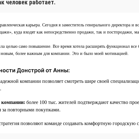
как человек работает.
равленческая карьера. Сегодня я заместитель генерального директора и в
ажи», куда входят как непосредственно продажи, так и постпродажи, м
ила целью само повышение. Все время хотела расширять функционал все 
о новым, более важным для компании. Это и было моей мотивацией.
ности Донстрой от Анны:
надежной компании позволяет смотреть шире своей специализац
.
к компании:
более 100 тыс. жителей подтверждают качество про
я за повторными покупками.
стратегия позволяют команде создавать комфортную городскую с