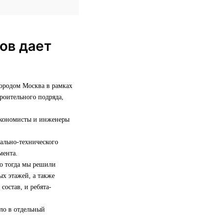
ов дает
городом Москва в рамках
роительного подряда,
 экономисты и инженеры
иально-технического
мента.
но тогда мы решили
х этажей, а также
состав, и ребята-
сло в отдельный