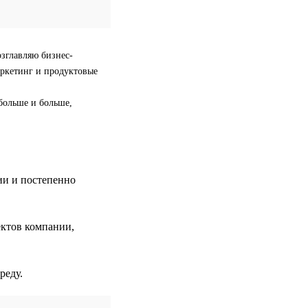
озглавляю бизнес-
аркетинг и продуктовые
больше и больше,
ии и постепенно
ектов компании,
реду.