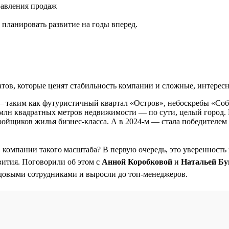
равления продаж
планировать развитие на годы вперед.
ов, которые ценят стабильность компании и сложные, интересн
— таким как футуристичный квартал «Остров», небоскребы «Со
,5 млн квадратных метров недвижимости — по сути, целый город. 
ройщиков жилья бизнес-класса. А в 2024-м — стала победителе
в компании такого масштаба? В первую очередь, это уверенность
вития. Поговорили об этом с
Анной Коробковой
и
Натальей Бу
довыми сотрудниками и выросли до топ-менеджеров.