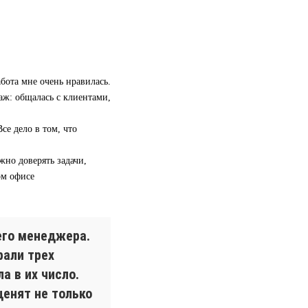
бота мне очень нравилась.
аж: общалась с клиентами,
се дело в том, что
жно доверять задачи,
ом офисе
его менеджера.
рали трех
а в их число.
ценят не только