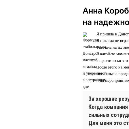
Анна Короб
на надежн
Я пришла в Донстр
Я никогда не огра
отвечала на их зв
В какой-то момент
я практически это
После этого на ме
связанные с прод
и на мероприятиях
За хорошие рез
Когда компания
сильных сотрудн
Для меня это ст