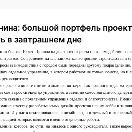
нина: большой портфель проект
ь в завтрашнем дне
ании больше 10 лет. Пришла на должность юриста по взаимодействию с 
нтрактов. Со временем начала заниматься вопросами строительства и ст
просы взаимодействия с городом были переданы другому подразделению.
ать отдельное управление, в котором работают не только юристы, но и
о руководителем.
ов росло, а вместе с ними и количество задач. Так появился отдел матер
й сам вырос сначала до управления, а затем до самостоятельного департа
оста связана с появлением управления отделки и благоустройства. Имен
имание качеству разрабатываемых дизайн-проектов наших лобби и типовы
зации. И у нас в штате появились и дизайнеры, и отдельный инженерный 
ализацией которых являются именно отделочные работы.
ление, которое, по сути, начиналось с одного руководителя, также выро