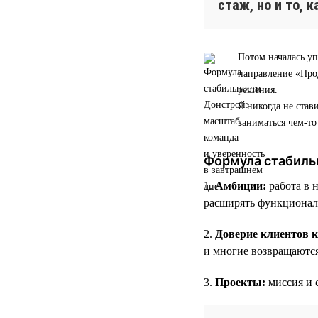
стаж, но и то, 
Потом началась уп
направление «Прод
решения.
Я никогда не став
заниматься чем-т
Формула стабиль
1.
Амбиции:
работа в 
расширять функционал
2.
Доверие клиентов 
и многие возвращаютс
3.
Проекты:
миссия и 