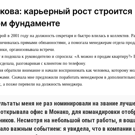
кова: карьерный рост строится
ом фундаменте
ой в 2001 году на должность секретаря и быстро влилась в коллектив. Ра
ничивалась прямыми обязанностями, а помогала менеджерам отдела прод
онки, организовывала встречи.
 я подошла к руководителю и спросила: «А можно я продам квартиру?» В
 сделала, разговаривая с клиентом по телефону.
ня обратили внимание и начали воспринимать как человека, которому мо
ажами. Сначала мне предложили поработать менеджером в дополнительн
, а позже перевели на должность менеджера.
ультаты меня не раз номинировали на звание лучш
 открывала офис в Монако, для командировки отоб
иков. Несмотря на небольшой опыт работы, я вошл
ало важным событием: я увидела, что в компании 