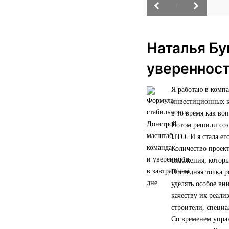
/
Наталья Бу
уверенност
Я работаю в комп
инвестиционных ко
в то время как во
Потом решили созд
ПТО. И я стала ег
Количество проект
снабжения, которы
Последняя точка р
уделять особое вн
качеству их реали
строители, специ
Со временем управ