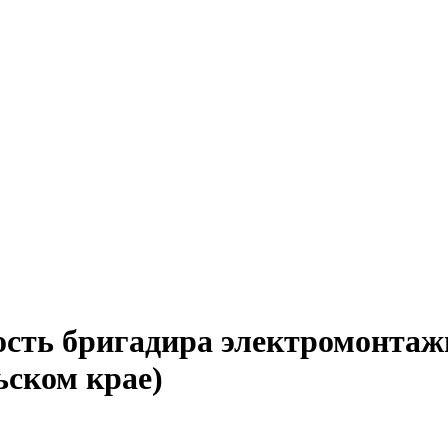
ость бригадира электромонтаж
ьском крае)