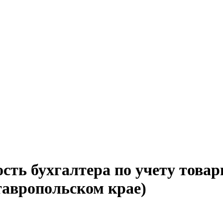
ость бухгалтера по учету това
тавропольском крае)