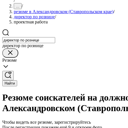
/
/
...
резюме в Александровском (Ставропольском крае)
/
директор по рознице
/
проектная работа
директор по рознице
Резюме
Найти
Резюме соискателей на должно
Александровском (Ставропол
Чтобы видеть все резюме, зарегистрируйтесь
После регистрации покажем ещё 9 и откроем фото