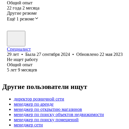
Общий опыт
22
года
2
месяца
Другие резюме
Ещё 1 резюме
Специалист
29
лет
•
Была
27 сентября 2024
•
Обновлено
22 мая 2023
Не ищет работу
Общий опыт
5
лет
9
месяцев
Другие пользователи ищут
директор розничной сети
менеджер по аренде
менеджер по открытию магазинов
менеджер по поиску объектов недвижимости
менеджер по поиску помещений
менеджер сети