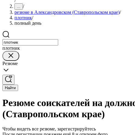
/
/
...
резюме в Александровском (Ставропольском крае)
/
плотник
/
полный день
плотник
Резюме
Найти
Резюме соискателей на должн
(Ставропольском крае)
Чтобы видеть все резюме, зарегистрируйтесь
После регистрации покажем ещё 8 и откроем фото