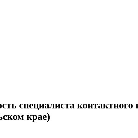
ость специалиста контактного 
ьском крае)