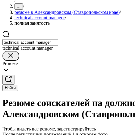
/
/
...
резюме в Александровском (Ставропольском крае)
/
technical account manager
/
полная занятость
technical account manager
Резюме
Найти
Резюме соискателей на должно
Александровском (Ставропол
Чтобы видеть все резюме, зарегистрируйтесь
После регистрации покажем ещё 1 и откроем фото