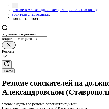
/
/
...
резюме в Александровском (Ставропольском крае)
/
водитель спецтехники
/
полная занятость
водитель спецтехники
Резюме
Найти
Резюме соискателей на должно
Александровском (Ставропол
Чтобы видеть все резюме, зарегистрируйтесь
После регистрации покажем ещё 9 и откроем фото