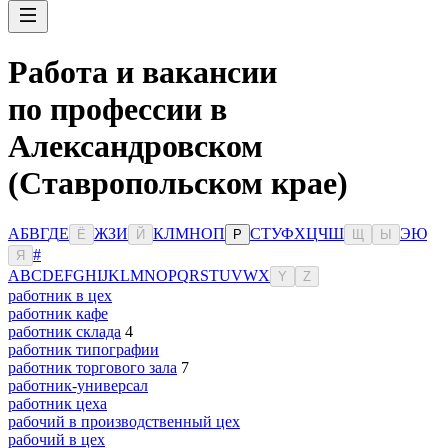
Работа и вакансии
по профессии в
Александровском
(Ставропольском крае)
А
Б
В
Г
Д
Е
Ж
З
И
К
Л
М
Н
О
П
С
Т
У
Ф
Х
Ц
Ч
Ш
Э
Ю
Ё
Й
Р
Щ
Ы
#
Я
A
B
C
D
E
F
G
H
I
J
K
L
M
N
O
P
Q
R
S
T
U
V
W
X
Y
Z
работник в цех
работник кафе
работник склада
4
работник типографии
работник торгового зала
7
работник-универсал
работник цеха
рабочий в производственный цех
рабочий в цех