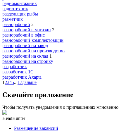
радиомонтажник
радиотехник
раздельщик рыбы
разметчик
разнорабочий
2
разнорабочий в магазин
2
разнорабочий в офис
разнорабочий-комплектовщик
разнорабочий на завод
разнорабочий на производство
разнорабочий на склад
1
разнорабочий на стройку
разработчик
разработчик 1C
разработчик Axapta
1
2
3
4
5
...
17
дальше
Скачайте приложение
Чтобы получать уведомления о приглашениях мгновенно
HeadHunter
Размещение вакансий