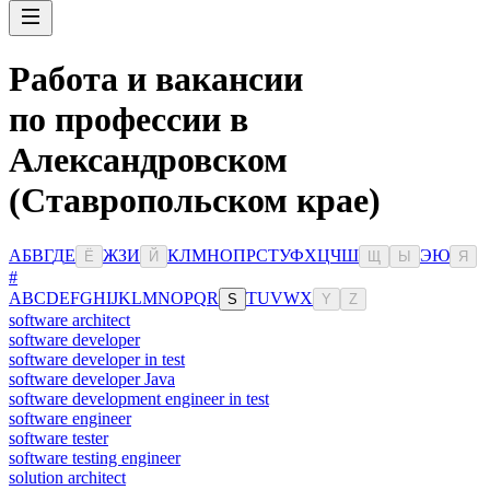
Работа и вакансии
по профессии в
Александровском
(Ставропольском крае)
А
Б
В
Г
Д
Е
Ж
З
И
К
Л
М
Н
О
П
Р
С
Т
У
Ф
Х
Ц
Ч
Ш
Э
Ю
Ё
Й
Щ
Ы
Я
#
A
B
C
D
E
F
G
H
I
J
K
L
M
N
O
P
Q
R
T
U
V
W
X
S
Y
Z
software architect
software developer
software developer in test
software developer Java
software development engineer in test
software engineer
software tester
software testing engineer
solution architect