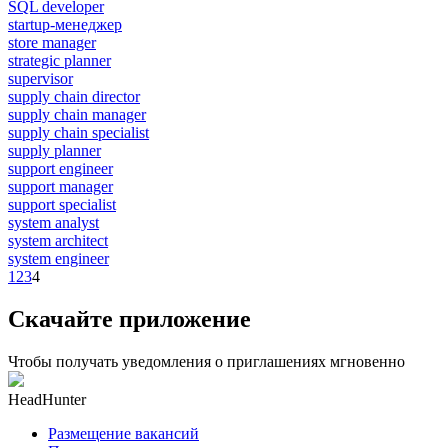
SQL developer
startup-менеджер
store manager
strategic planner
supervisor
supply chain director
supply chain manager
supply chain specialist
supply planner
support engineer
support manager
support specialist
system analyst
system architect
system engineer
1
2
3
4
Скачайте приложение
Чтобы получать уведомления о приглашениях мгновенно
HeadHunter
Размещение вакансий