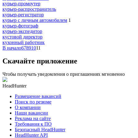
курьер-промоутер
курьер-распространитель
курьер-регистратор
курьер с личным автомобилем
1
курьер-фотограф
курьер-экспедитор
кустовой директор
кухонный работник
В начало
6
7
8
9
10
11
Скачайте приложение
Чтобы получать уведомления о приглашениях мгновенно
HeadHunter
Размещение вакансий
Поиск по резюме
О компании
Наши вакансии
Реклама на сайте
Требования к ПО
Безопасный HeadHunter
HeadHunter API