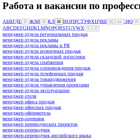
Работа и вакансии по профес
А
Б
В
Г
Д
Е
Ж
З
И
К
Л
Н
О
П
Р
С
Т
У
Ф
Х
Ц
Ч
Ш
Э
Ю
Ё
Й
М
Щ
Ы
Я
A
B
C
D
E
F
G
H
I
J
K
L
M
N
O
P
Q
R
S
T
U
V
W
X
Y
Z
менеджер отдела региональных продаж
менеджер отдела рекламы
менеджер отдела рекламы и PR
менеджер отдела розничных продаж
менеджер отдела складской логистики
менеджер отдела снабжения
менеджер отдела сопровождения продаж
менеджер отдела телефонных продаж
менеджер отдела товародвижения
менеджер отдела управления проектами
менеджер отдела эксплуатации
менеджер отеля
менеджер офиса продаж
менеджер офисных продаж
менеджер-оформитель
менеджер-оценщик
менеджер переводческих проектов
менеджер-переводчик
менеджер-переводчик английского языка