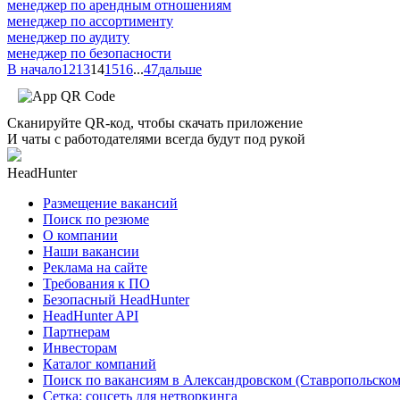
менеджер по арендным отношениям
менеджер по ассортименту
менеджер по аудиту
менеджер по безопасности
В начало
12
13
14
15
16
...
47
дальше
Сканируйте QR-код, чтобы скачать приложение
И чаты с работодателями всегда будут под рукой
HeadHunter
Размещение вакансий
Поиск по резюме
О компании
Наши вакансии
Реклама на сайте
Требования к ПО
Безопасный HeadHunter
HeadHunter API
Партнерам
Инвесторам
Каталог компаний
Поиск по вакансиям в Александровском (Ставропольском
Сетка: соцсеть для нетворкинга