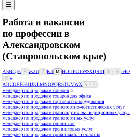
Работа и вакансии
по профессии в
Александровском
(Ставропольском крае)
А
Б
В
Г
Д
Е
Ж
З
И
К
Л
Н
О
П
Р
С
Т
У
Ф
Х
Ц
Ч
Ш
Э
Ю
Ё
Й
М
Щ
Ы
#
Я
A
B
C
D
E
F
G
H
I
J
K
L
M
N
O
P
Q
R
S
T
U
V
W
X
Y
Z
менеджер по продажам товаров
4
менеджер по продажам товаров для офиса
менеджер по продажам торгового оборудования
менеджер по продажам транспортно-логистических услуг
менеджер по продажам транспортно-экспедиционных услуг
менеджер по продажам транспортных услуг
менеджер по продажам тренингов
менеджер по продажам тренинговых услуг
менеджер по продажам трикотажного полотна