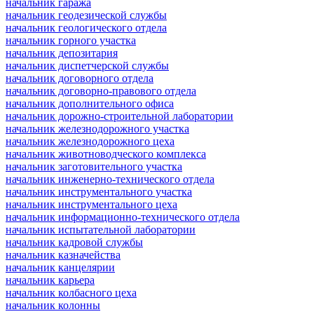
начальник гаража
начальник геодезической службы
начальник геологического отдела
начальник горного участка
начальник депозитария
начальник диспетчерской службы
начальник договорного отдела
начальник договорно-правового отдела
начальник дополнительного офиса
начальник дорожно-строительной лаборатории
начальник железнодорожного участка
начальник железнодорожного цеха
начальник животноводческого комплекса
начальник заготовительного участка
начальник инженерно-технического отдела
начальник инструментального участка
начальник инструментального цеха
начальник информационно-технического отдела
начальник испытательной лаборатории
начальник кадровой службы
начальник казначейства
начальник канцелярии
начальник карьера
начальник колбасного цеха
начальник колонны