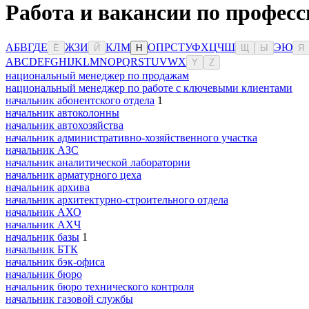
Работа и вакансии по профес
А
Б
В
Г
Д
Е
Ж
З
И
К
Л
М
О
П
Р
С
Т
У
Ф
Х
Ц
Ч
Ш
Э
Ю
Ё
Й
Н
Щ
Ы
Я
A
B
C
D
E
F
G
H
I
J
K
L
M
N
O
P
Q
R
S
T
U
V
W
X
Y
Z
национальный менеджер по продажам
национальный менеджер по работе с ключевыми клиентами
начальник абонентского отдела
1
начальник автоколонны
начальник автохозяйства
начальник административно-хозяйственного участка
начальник АЗС
начальник аналитической лаборатории
начальник арматурного цеха
начальник архива
начальник архитектурно-строительного отдела
начальник АХО
начальник АХЧ
начальник базы
1
начальник БТК
начальник бэк-офиса
начальник бюро
начальник бюро технического контроля
начальник газовой службы