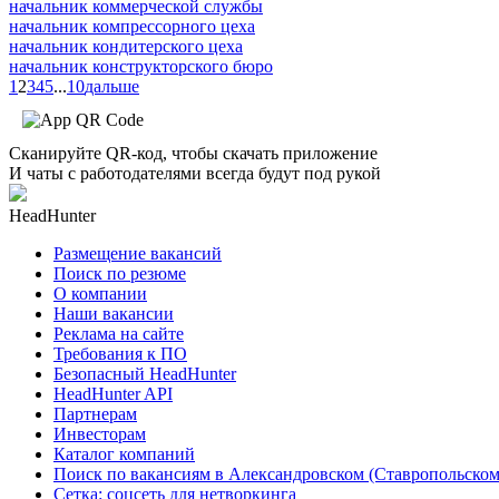
начальник коммерческой службы
начальник компрессорного цеха
начальник кондитерского цеха
начальник конструкторского бюро
1
2
3
4
5
...
10
дальше
Сканируйте QR-код, чтобы скачать приложение
И чаты с работодателями всегда будут под рукой
HeadHunter
Размещение вакансий
Поиск по резюме
О компании
Наши вакансии
Реклама на сайте
Требования к ПО
Безопасный HeadHunter
HeadHunter API
Партнерам
Инвесторам
Каталог компаний
Поиск по вакансиям в Александровском (Ставропольском
Сетка: соцсеть для нетворкинга