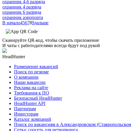
охранник 4-6 разряда
охранник 4 разряда
охранник 6 разряда
охранник аэропорта
В начало
4
5
6
7
8
9
дальше
Сканируйте QR-код, чтобы скачать приложение
И чаты с работодателями всегда будут под рукой
HeadHunter
Размещение вакансий
Поиск по резюме
О компании
Наши вакансии
Реклама на сайте
Требования к ПО
Безопасный HeadHunter
HeadHunter API
Партнерам
Инвесторам
Каталог компаний
Поиск по вакансиям в Александровском (Ставропольском
Сетка: соцсеть для нетворкинга