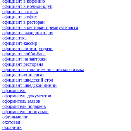
официант в кофейню
официант в ночной клуб
официант в отель
официант в офис
официант в ресторан
официант в ресторан премиум-класса
официант выходного дня
официантка
официант-кассир
официант линии раздачи
официант лобби-бара
официант на завтраки
официант ресторана
официант со знанием английского языка
официант-универсал
официант шведский стол
официант шведской линии
оформитель
оформитель документов
оформитель заявок
оформитель подарков
оформитель пропусков
офтальмолог
охотовед
охранник