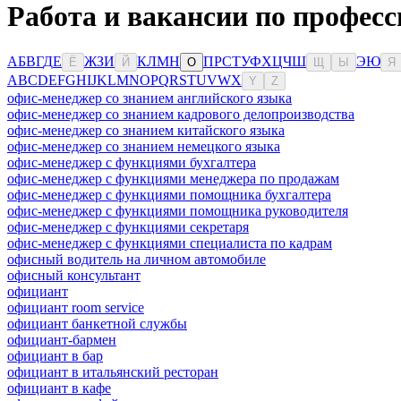
Работа и вакансии по профес
А
Б
В
Г
Д
Е
Ж
З
И
К
Л
М
Н
П
Р
С
Т
У
Ф
Х
Ц
Ч
Ш
Э
Ю
Ё
Й
О
Щ
Ы
Я
A
B
C
D
E
F
G
H
I
J
K
L
M
N
O
P
Q
R
S
T
U
V
W
X
Y
Z
офис-менеджер со знанием английского языка
офис-менеджер со знанием кадрового делопроизводства
офис-менеджер со знанием китайского языка
офис-менеджер со знанием немецкого языка
офис-менеджер с функциями бухгалтера
офис-менеджер с функциями менеджера по продажам
офис-менеджер с функциями помощника бухгалтера
офис-менеджер с функциями помощника руководителя
офис-менеджер с функциями секретаря
офис-менеджер с функциями специалиста по кадрам
офисный водитель на личном автомобиле
офисный консультант
официант
официант room service
официант банкетной службы
официант-бармен
официант в бар
официант в итальянский ресторан
официант в кафе