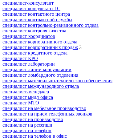
специалист-консультант
специалист консультант 1С
специалист контактного центра
специалист контрактной службы
специалист контрольно-ревизионного отдела
специалист контроля качества
специалист-координатор
специалист корпоративного отдела
специалист корпоративных продаж
3
специалист кредитного отдела
специалист КРО
специалист лаборатории
специалист линии консультации
специалист ломбардного отделения
специалист материально-технического обеспечения
специалист международного отдела
специалист-менеджер
специалист мидл-офиса
специалист МТО
специалист на мебельное производство
специалист на прием телефонных звонков
специалист на производство
специалист на ресепшн
специалист на телефон
специалист на телефон в офис