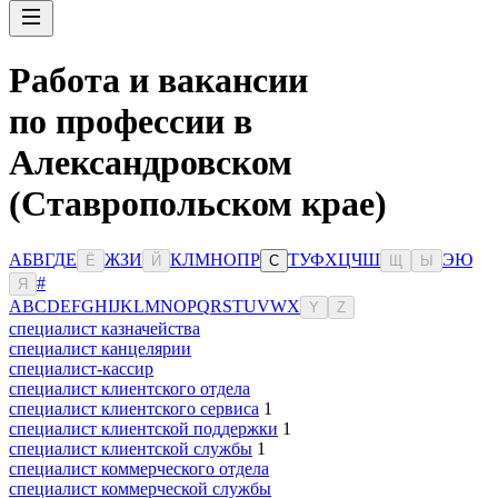
Работа и вакансии
по профессии в
Александровском
(Ставропольском крае)
А
Б
В
Г
Д
Е
Ж
З
И
К
Л
М
Н
О
П
Р
Т
У
Ф
Х
Ц
Ч
Ш
Э
Ю
Ё
Й
С
Щ
Ы
#
Я
A
B
C
D
E
F
G
H
I
J
K
L
M
N
O
P
Q
R
S
T
U
V
W
X
Y
Z
специалист казначейства
специалист канцелярии
специалист-кассир
специалист клиентского отдела
специалист клиентского сервиса
1
специалист клиентской поддержки
1
специалист клиентской службы
1
специалист коммерческого отдела
специалист коммерческой службы