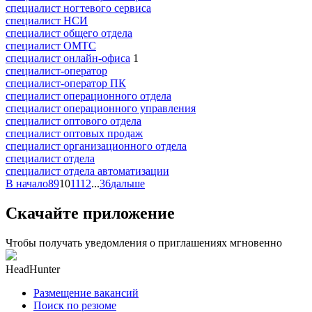
специалист ногтевого сервиса
специалист НСИ
специалист общего отдела
специалист ОМТС
специалист онлайн-офиса
1
специалист-оператор
специалист-оператор ПК
специалист операционного отдела
специалист операционного управления
специалист оптового отдела
специалист оптовых продаж
специалист организационного отдела
специалист отдела
специалист отдела автоматизации
В начало
8
9
10
11
12
...
36
дальше
Скачайте приложение
Чтобы получать уведомления о приглашениях мгновенно
HeadHunter
Размещение вакансий
Поиск по резюме