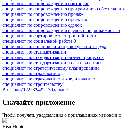
специалист по сопровождению партнеров
специалист по сопровождению программного обеспечения
специалист по сопровождению продаж
специалист по сопровождению проектов
специалист по сопровождению сделок
специалист по сопровождению сделок с недвижимостью
специалист по сортировке электронной почты
специалист по социальной работе
3
специалист по специальной оценке условий труда
специалист по стандартизации
специалист по стандартизации бизнес-процессов
специалист по стандартизации и сертификации
специалист по стратегическому планированию
специалист по страхованию
2
специалист по страхованию и кредитованию
специалист по строительству
В начало
21
22
23
24
25
...
36
дальше
Скачайте приложение
Чтобы получать уведомления о приглашениях мгновенно
HeadHunter