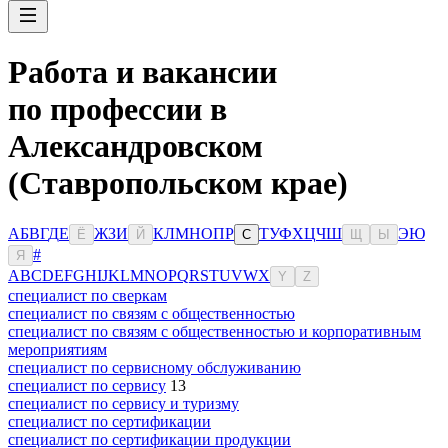
Работа и вакансии
по профессии в
Александровском
(Ставропольском крае)
А
Б
В
Г
Д
Е
Ж
З
И
К
Л
М
Н
О
П
Р
Т
У
Ф
Х
Ц
Ч
Ш
Э
Ю
Ё
Й
С
Щ
Ы
#
Я
A
B
C
D
E
F
G
H
I
J
K
L
M
N
O
P
Q
R
S
T
U
V
W
X
Y
Z
специалист по сверкам
специалист по связям с общественностью
специалист по связям с общественностью и корпоративным
мероприятиям
специалист по сервисному обслуживанию
специалист по сервису
13
специалист по сервису и туризму
специалист по сертификации
специалист по сертификации продукции