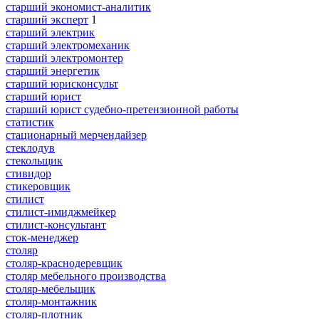
старший экономист-аналитик
старший эксперт
1
старший электрик
старший электромеханик
старший электромонтер
старший энергетик
старший юрисконсульт
старший юрист
старший юрист судебно-претензионной работы
статистик
стационарный мерчендайзер
стеклодув
стекольщик
стивидор
стикеровщик
стилист
стилист-имиджмейкер
стилист-консультант
сток-менеджер
столяр
столяр-краснодеревщик
столяр мебельного производства
столяр-мебельщик
столяр-монтажник
столяр-плотник