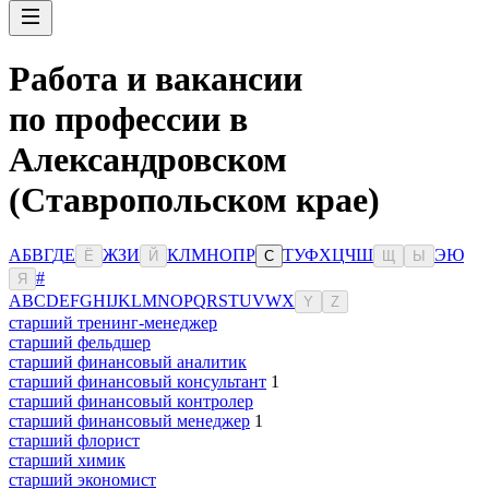
Работа и вакансии
по профессии в
Александровском
(Ставропольском крае)
А
Б
В
Г
Д
Е
Ж
З
И
К
Л
М
Н
О
П
Р
Т
У
Ф
Х
Ц
Ч
Ш
Э
Ю
Ё
Й
С
Щ
Ы
#
Я
A
B
C
D
E
F
G
H
I
J
K
L
M
N
O
P
Q
R
S
T
U
V
W
X
Y
Z
старший тренинг-менеджер
старший фельдшер
старший финансовый аналитик
старший финансовый консультант
1
старший финансовый контролер
старший финансовый менеджер
1
старший флорист
старший химик
старший экономист