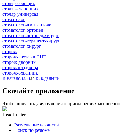
столяр-сборщик
столяр-станочник
столяр-универсал
стоматолог
стоматолог-имплантолог
стоматолог-ортопед
стоматолог-ортопед-хирург
стоматолог-терапевт-хирург
стоматолог-хирург
сторож
сторож-вахтер в СНТ
сторож-дворник
сторож кладбища
сторож-охранник
В начало
32
33
34
35
36
дальше
Скачайте приложение
Чтобы получать уведомления о приглашениях мгновенно
HeadHunter
Размещение вакансий
Поиск по резюме