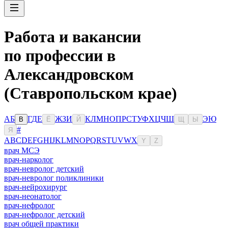
Работа и вакансии
по профессии в
Александровском
(Ставропольском крае)
А
Б
Г
Д
Е
Ж
З
И
К
Л
М
Н
О
П
Р
С
Т
У
Ф
Х
Ц
Ч
Ш
Э
Ю
В
Ё
Й
Щ
Ы
#
Я
A
B
C
D
E
F
G
H
I
J
K
L
M
N
O
P
Q
R
S
T
U
V
W
X
Y
Z
врач МСЭ
врач-нарколог
врач-невролог детский
врач-невролог поликлиники
врач-нейрохирург
врач-неонатолог
врач-нефролог
врач-нефролог детский
врач общей практики