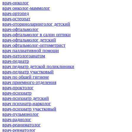
врач-онколог
врач онколог-маммолог
врач-ортопед
врач-остеопат
врач-оториноларинголог детский
врач-офтальмолог
врач-офтальмолог в салон оптики
врач-офтальмолог детский
врач офтальмолог-оптометрист
врач паллиативной помощи
врач-патологоанатом
врач-педиатр
врач педиатр детской поликлиники
врач-педиатр участковый
врач по общей гигиене
врач приемного отделения
врач-проктолог
врач-психиатр
врач-психиатр детский
врач психиатр-нарколог
врач-психиатр участковый
врач-пульмонолог
врач-радиолог
врач-реаниматолог
врач-ревматолог