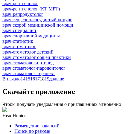
врач-рентгенолог
врач-рентгенолог (КТ МРТ)
врач-репродуктолог
врач сердечно-сосудистый хирург
врач скорой медицинской помощи
врач-специалист
врач спортивной медицины
врач-статистик
врач-стоматолог
врач-стоматолог детский
врач-стоматолог общей практики
врач стоматолог-ортопед
врач стоматолог-пародонтолог
врач стоматолог-терапевт
В начало
14
15
16
17
18
19
дальше
Скачайте приложение
Чтобы получать уведомления о приглашениях мгновенно
HeadHunter
Размещение вакансий
Поиск по резюме