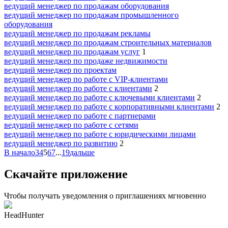
ведущий менеджер по продажам оборудования
ведущий менеджер по продажам промышленного
оборудования
ведущий менеджер по продажам рекламы
ведущий менеджер по продажам строительных материалов
ведущий менеджер по продажам услуг
1
ведущий менеджер по продаже недвижимости
ведущий менеджер по проектам
ведущий менеджер по работе с VIP-клиентами
ведущий менеджер по работе с клиентами
2
ведущий менеджер по работе с ключевыми клиентами
2
ведущий менеджер по работе с корпоративными клиентами
2
ведущий менеджер по работе с партнерами
ведущий менеджер по работе с сетями
ведущий менеджер по работе с юридическими лицами
ведущий менеджер по развитию
2
В начало
3
4
5
6
7
...
19
дальше
Скачайте приложение
Чтобы получать уведомления о приглашениях мгновенно
HeadHunter