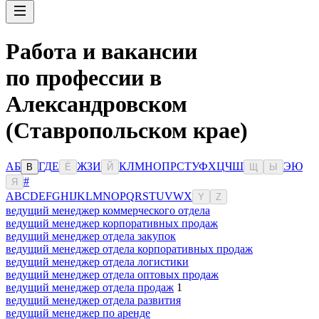
Работа и вакансии
по профессии в
Александровском
(Ставропольском крае)
А
Б
Г
Д
Е
Ж
З
И
К
Л
М
Н
О
П
Р
С
Т
У
Ф
Х
Ц
Ч
Ш
Э
Ю
В
Ё
Й
Щ
Ы
#
Я
A
B
C
D
E
F
G
H
I
J
K
L
M
N
O
P
Q
R
S
T
U
V
W
X
Y
Z
ведущий менеджер коммерческого отдела
ведущий менеджер корпоративных продаж
ведущий менеджер отдела закупок
ведущий менеджер отдела корпоративных продаж
ведущий менеджер отдела логистики
ведущий менеджер отдела оптовых продаж
ведущий менеджер отдела продаж
1
ведущий менеджер отдела развития
ведущий менеджер по аренде